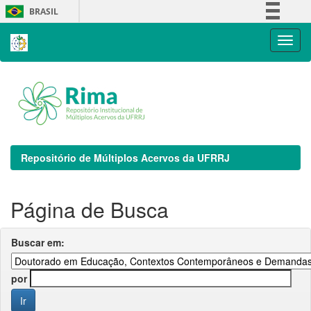
Skip
BRASIL
navigation
Simplifique!
Comunica BR
Participe
Acesso à informação
Legislação
Canais
Repositório de Múltiplos Acervos da UFRRJ
Página de Busca
Buscar em:
por