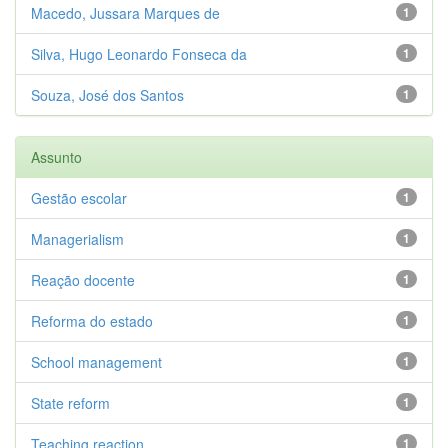
Macedo, Jussara Marques de
1
Silva, Hugo Leonardo Fonseca da
1
Souza, José dos Santos
1
Assunto
Gestão escolar
1
Managerialism
1
Reação docente
1
Reforma do estado
1
School management
1
State reform
1
Teaching reaction
1