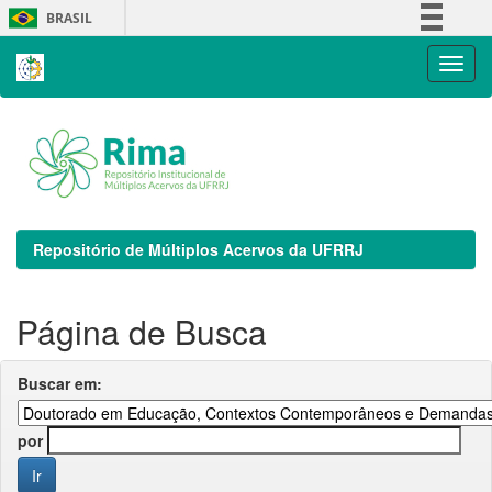
Skip
BRASIL
navigation
Simplifique!
Comunica BR
Participe
Acesso à informação
Legislação
Canais
Repositório de Múltiplos Acervos da UFRRJ
Página de Busca
Buscar em:
por