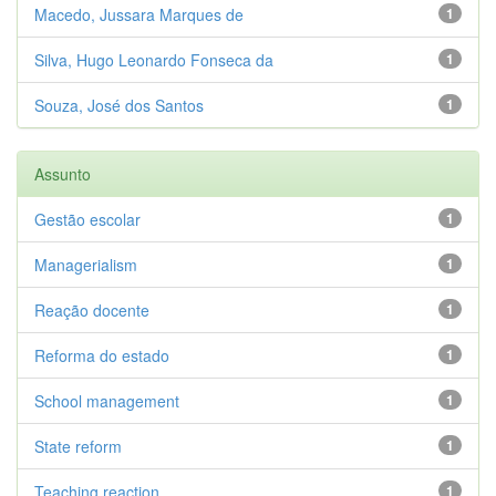
Macedo, Jussara Marques de
1
Silva, Hugo Leonardo Fonseca da
1
Souza, José dos Santos
1
Assunto
Gestão escolar
1
Managerialism
1
Reação docente
1
Reforma do estado
1
School management
1
State reform
1
Teaching reaction
1