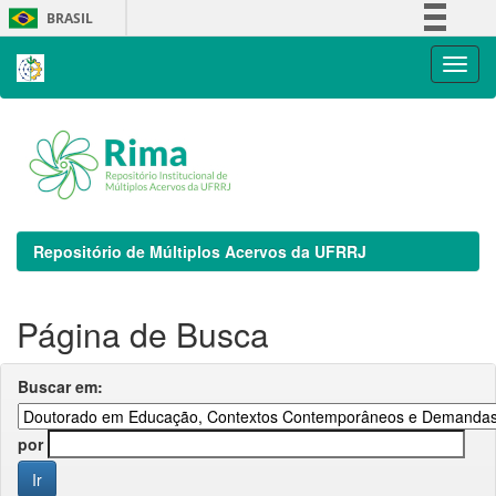
Skip
BRASIL
navigation
Simplifique!
Comunica BR
Participe
Acesso à informação
Legislação
Canais
Repositório de Múltiplos Acervos da UFRRJ
Página de Busca
Buscar em:
por