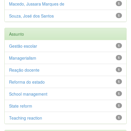
Macedo, Jussara Marques de
1
Souza, José dos Santos
1
Assunto
Gestão escolar
1
Managerialism
1
Reação docente
1
Reforma do estado
1
School management
1
State reform
1
Teaching reaction
1