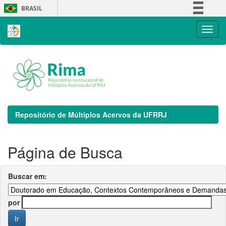
Skip
BRASIL
navigation
Simplifique!
Comunica BR
Participe
Acesso à informação
Legislação
Canais
Repositório de Múltiplos Acervos da UFRRJ
Página de Busca
Buscar em:
por