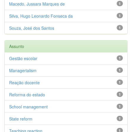
Macedo, Jussara Marques de
1
Silva, Hugo Leonardo Fonseca da
1
Souza, José dos Santos
1
Assunto
Gestão escolar
1
Managerialism
1
Reação docente
1
Reforma do estado
1
School management
1
State reform
1
Teaching reaction
1