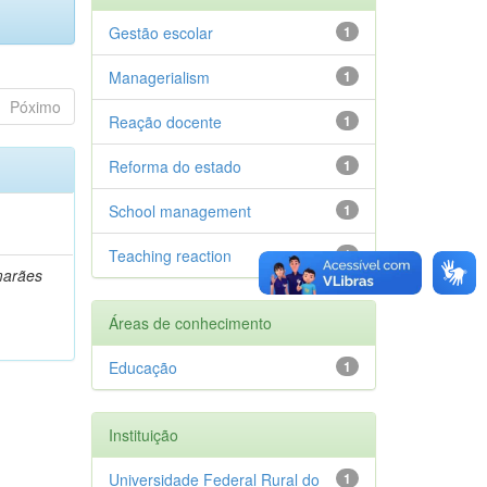
Gestão escolar
1
Managerialism
1
Póximo
Reação docente
1
Reforma do estado
1
School management
1
Teaching reaction
1
marães
Áreas de conhecimento
Educação
1
Instituição
Universidade Federal Rural do
1