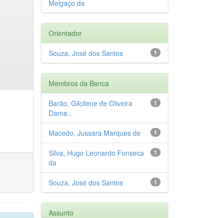
Melgaço da
Orientador
Souza, José dos Santos
1
Membros da Banca
Barão, Gilcilene de Oliveira
1
Dama...
Macedo, Jussara Marques de
1
Silva, Hugo Leonardo Fonseca
1
da
Souza, José dos Santos
1
Assunto