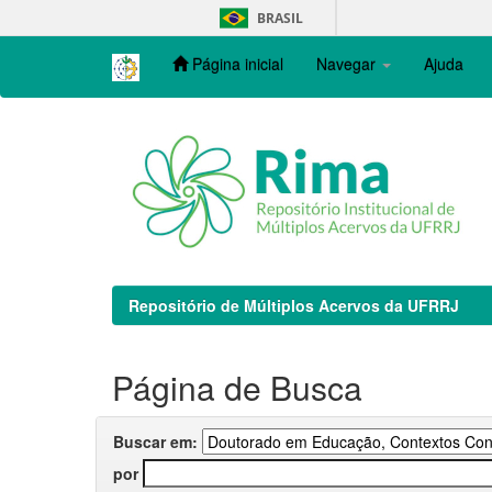
Skip
BRASIL
navigation
Página inicial
Navegar
Ajuda
Repositório de Múltiplos Acervos da UFRRJ
Página de Busca
Buscar em:
por