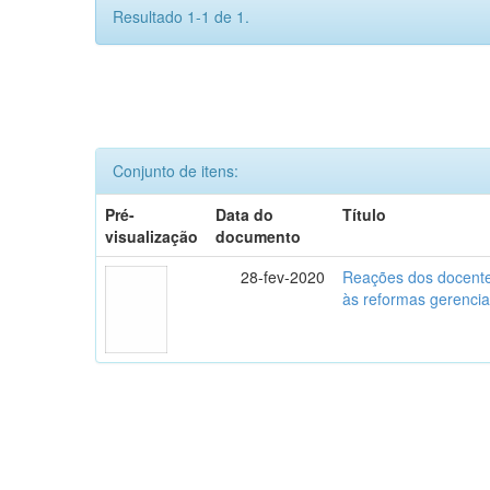
Resultado 1-1 de 1.
Conjunto de itens:
Pré-
Data do
Título
visualização
documento
28-fev-2020
Reações dos docente
às reformas gerencia