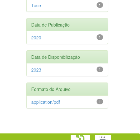
Tese
1
Data de Publicação
2020
1
Data de Disponibilização
2023
1
Formato do Arquivo
application/pdf
1