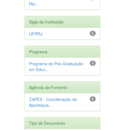
Rio...
Sigla da Instituição
UFRRJ
1
Programa
Programa de Pós-Graduação
1
em Educ...
Agência de Fomento
CAPES - Coordenação de
1
Aperfeiçoa...
Tipo de Documento