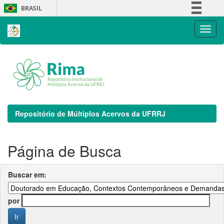
Skip
BRASIL
navigation
Simplifique!
Comunica BR
Participe
Acesso à informação
Legislação
Canais
Repositório de Múltiplos Acervos da UFRRJ
Página de Busca
Buscar em:
por