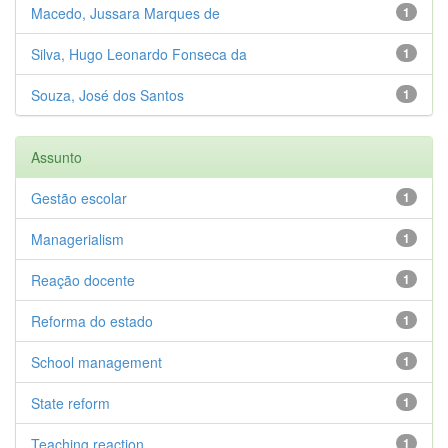
Macedo, Jussara Marques de
1
Silva, Hugo Leonardo Fonseca da
1
Souza, José dos Santos
1
Assunto
Gestão escolar
1
Managerialism
1
Reação docente
1
Reforma do estado
1
School management
1
State reform
1
Teaching reaction
1