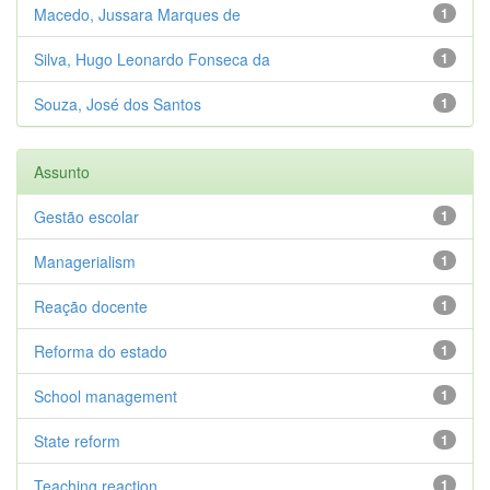
Macedo, Jussara Marques de
1
Silva, Hugo Leonardo Fonseca da
1
Souza, José dos Santos
1
Assunto
Gestão escolar
1
Managerialism
1
Reação docente
1
Reforma do estado
1
School management
1
State reform
1
Teaching reaction
1