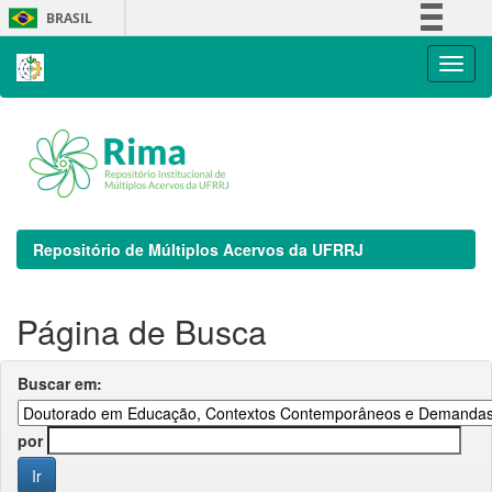
Skip
BRASIL
navigation
Simplifique!
Comunica BR
Participe
Acesso à informação
Legislação
Canais
Repositório de Múltiplos Acervos da UFRRJ
Página de Busca
Buscar em:
por