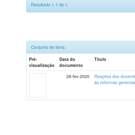
Resultado 1-1 de 1.
Conjunto de itens:
Pré-
Data do
Título
visualização
documento
28-fev-2020
Reações dos docente
às reformas gerencia