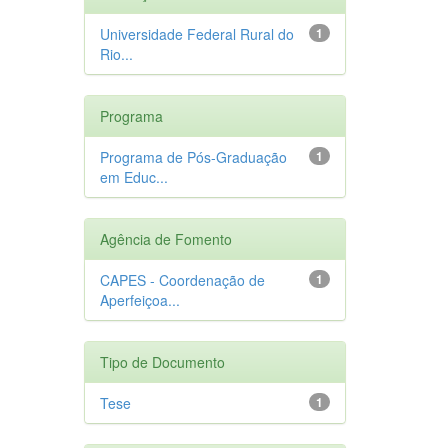
Universidade Federal Rural do
1
Rio...
Programa
Programa de Pós-Graduação
1
em Educ...
Agência de Fomento
CAPES - Coordenação de
1
Aperfeiçoa...
Tipo de Documento
Tese
1