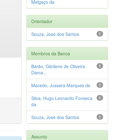
Melgaço da
Orientador
Souza, José dos Santos
1
Membros da Banca
Barão, Gilcilene de Oliveira
1
Dama...
Macedo, Jussara Marques de
1
Silva, Hugo Leonardo Fonseca
1
da
Souza, José dos Santos
1
Assunto