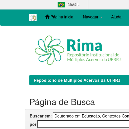
Skip
BRASIL
navigation
Página inicial
Navegar
Ajuda
Repositório de Múltiplos Acervos da UFRRJ
Página de Busca
Buscar em:
por