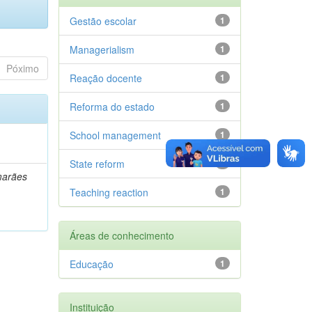
Gestão escolar
1
Managerialism
1
Póximo
Reação docente
1
Reforma do estado
1
School management
1
State reform
1
marães
Teaching reaction
1
Áreas de conhecimento
Educação
1
Instituição