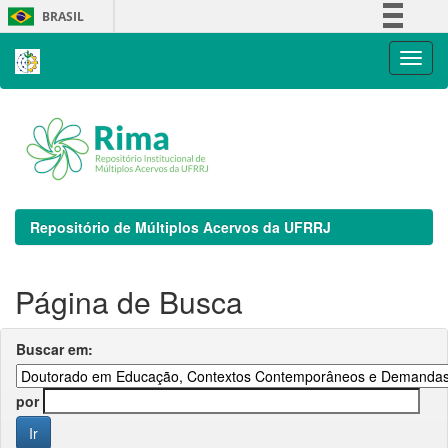
Skip
BRASIL
navigation
Simplifique!
Comunica BR
Participe
Acesso à informação
Legislação
Canais
Repositório de Múltiplos Acervos da UFRRJ
Página de Busca
Buscar em:
por