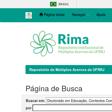
Skip
BRASIL
navigation
Página inicial
Navegar
Ajuda
Repositório de Múltiplos Acervos da UFRRJ
Página de Busca
Buscar em:
por