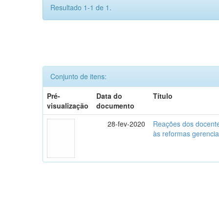
Resultado 1-1 de 1.
Conjunto de itens:
Pré-
Data do
Título
visualização
documento
28-fev-2020
Reações dos docente
às reformas gerencia