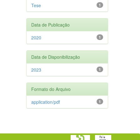
Tese
1
Data de Publicação
2020
1
Data de Disponibilização
2023
1
Formato do Arquivo
application/pdf
1