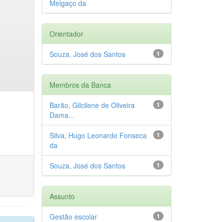
Melgaço da
Orientador
Souza, José dos Santos
1
Membros da Banca
Barão, Gilcilene de Oliveira
1
Dama...
Silva, Hugo Leonardo Fonseca
1
da
Souza, José dos Santos
1
Assunto
Gestão escolar
1