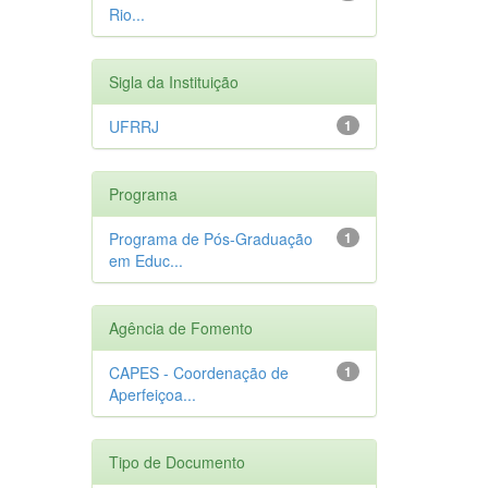
Rio...
Sigla da Instituição
UFRRJ
1
Programa
Programa de Pós-Graduação
1
em Educ...
Agência de Fomento
CAPES - Coordenação de
1
Aperfeiçoa...
Tipo de Documento