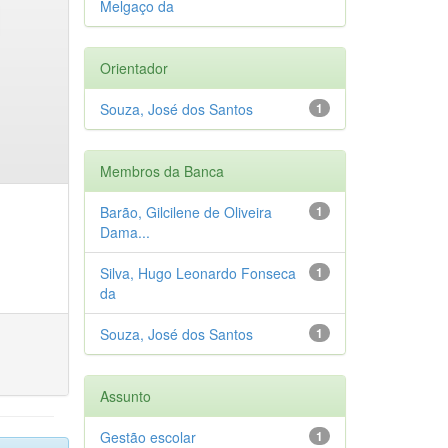
Melgaço da
Orientador
Souza, José dos Santos
1
Membros da Banca
Barão, Gilcilene de Oliveira
1
Dama...
Silva, Hugo Leonardo Fonseca
1
da
Souza, José dos Santos
1
Assunto
Gestão escolar
1