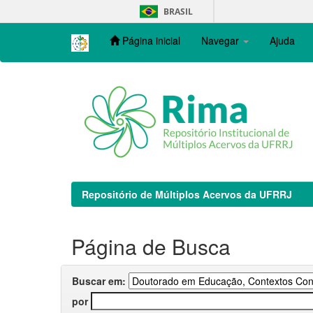
Skip
BRASIL
navigation
Página inicial
Navegar
Ajuda
Repositório de Múltiplos Acervos da UFRRJ
Página de Busca
Buscar em:
por