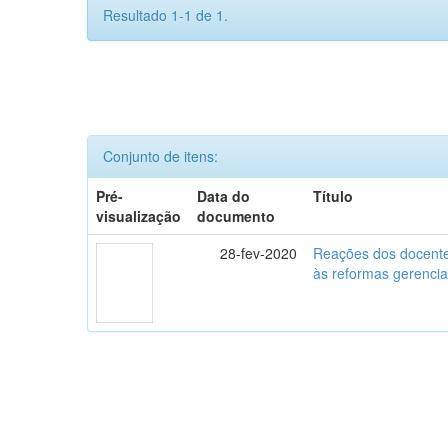
Resultado 1-1 de 1.
Conjunto de itens:
Pré-
Data do
Título
visualização
documento
28-fev-2020
Reações dos docente
às reformas gerencia