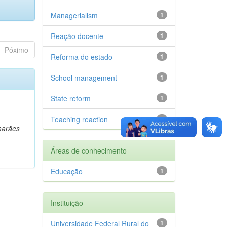
Managerialism
1
Reação docente
1
Póximo
Reforma do estado
1
School management
1
State reform
1
Teaching reaction
1
marães
Áreas de conhecimento
Educação
1
Instituição
Universidade Federal Rural do
1