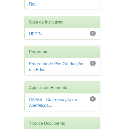
Rio...
Sigla da Instituição
UFRRJ
1
Programa
Programa de Pós-Graduação
1
em Educ...
Agência de Fomento
CAPES - Coordenação de
1
Aperfeiçoa...
Tipo de Documento