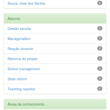
Souza, José dos Santos
1
Assunto
Gestão escolar
1
Managerialism
1
Reação docente
1
Reforma do estado
1
School management
1
State reform
1
Teaching reaction
1
Áreas de conhecimento