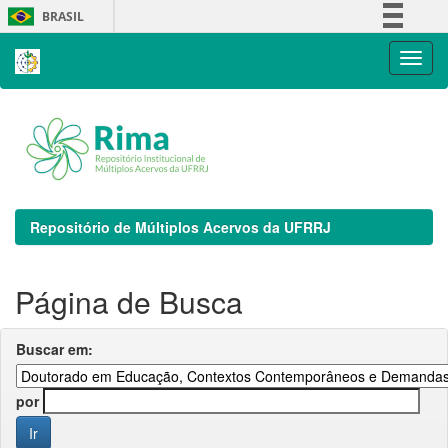
Skip
BRASIL
navigation
Simplifique!
Comunica BR
Participe
Acesso à informação
Legislação
Canais
Repositório de Múltiplos Acervos da UFRRJ
Página de Busca
Buscar em:
por