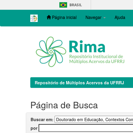
Skip
BRASIL
navigation
Página inicial
Navegar
Ajuda
Repositório de Múltiplos Acervos da UFRRJ
Página de Busca
Buscar em:
por