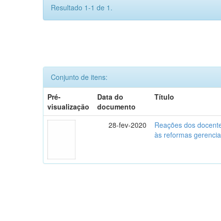
Resultado 1-1 de 1.
Conjunto de itens:
Pré-
Data do
Título
visualização
documento
28-fev-2020
Reações dos docente
às reformas gerencia