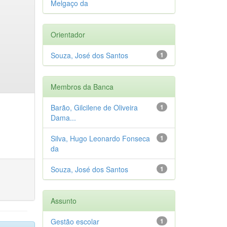
Melgaço da
Orientador
Souza, José dos Santos
1
Membros da Banca
Barão, Gilcilene de Oliveira
1
Dama...
Silva, Hugo Leonardo Fonseca
1
da
Souza, José dos Santos
1
Assunto
Gestão escolar
1