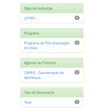
Sigla da Instituição
UFRRJ
1
Programa
Programa de Pós-Graduação
1
em Educ...
Agência de Fomento
CAPES - Coordenação de
1
Aperfeiçoa...
Tipo de Documento
Tese
1