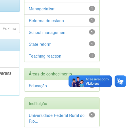
Managerialism
1
Reforma do estado
1
Póximo
School management
1
State reform
1
Teaching reaction
1
marães
Áreas de conhecimento
Educação
1
Instituição
Universidade Federal Rural do
1
Rio...