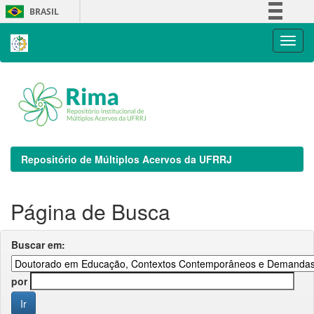
Skip
BRASIL
navigation
Simplifique!
Comunica BR
Participe
Acesso à informação
Legislação
Canais
Repositório de Múltiplos Acervos da UFRRJ
Página de Busca
Buscar em:
por