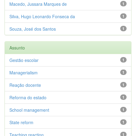
Macedo, Jussara Marques de
1
Silva, Hugo Leonardo Fonseca da
1
Souza, José dos Santos
1
Assunto
Gestão escolar
1
Managerialism
1
Reação docente
1
Reforma do estado
1
School management
1
State reform
1
Teaching reaction
1