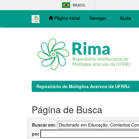
Skip
BRASIL
navigation
Página inicial
Navegar
Ajuda
Repositório de Múltiplos Acervos da UFRRJ
Página de Busca
Buscar em:
por