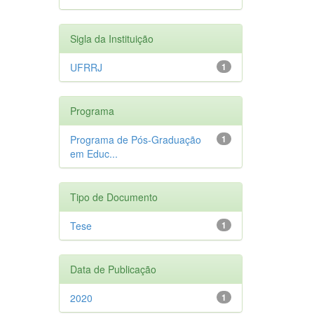
Sigla da Instituição
UFRRJ
1
Programa
Programa de Pós-Graduação
1
em Educ...
Tipo de Documento
Tese
1
Data de Publicação
2020
1