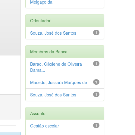
Melgaço da
Orientador
Souza, José dos Santos
1
Membros da Banca
Barão, Gilcilene de Oliveira
1
Dama...
Macedo, Jussara Marques de
1
Souza, José dos Santos
1
Assunto
Gestão escolar
1