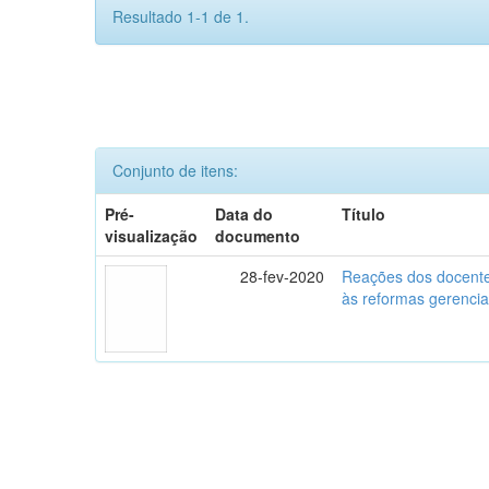
Resultado 1-1 de 1.
Conjunto de itens:
Pré-
Data do
Título
visualização
documento
28-fev-2020
Reações dos docente
às reformas gerencia