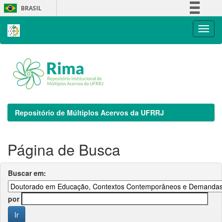
Skip
BRASIL
navigation
Simplifique!
Comunica BR
Participe
Acesso à informação
Legislação
Canais
Repositório de Múltiplos Acervos da UFRRJ
Página de Busca
Buscar em:
por