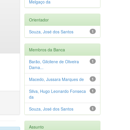
Melgaço da
Orientador
Souza, José dos Santos
1
Membros da Banca
Barão, Gilcilene de Oliveira
1
Dama...
Macedo, Jussara Marques de
1
Silva, Hugo Leonardo Fonseca
1
da
Souza, José dos Santos
1
Assunto