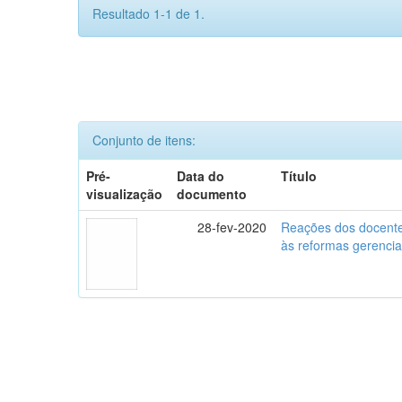
Resultado 1-1 de 1.
Conjunto de itens:
Pré-
Data do
Título
visualização
documento
28-fev-2020
Reações dos docente
às reformas gerencia