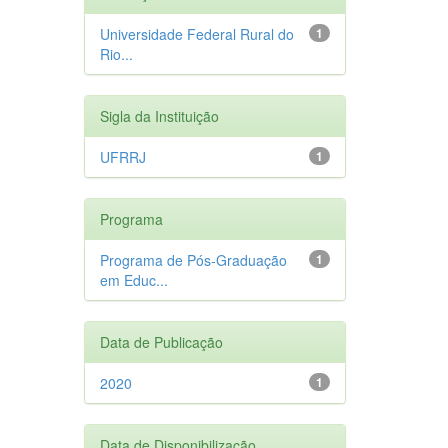
Universidade Federal Rural do
1
Rio...
Sigla da Instituição
UFRRJ
1
Programa
Programa de Pós-Graduação
1
em Educ...
Data de Publicação
2020
1
Data de Disponibilização