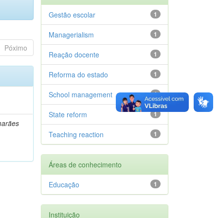
Gestão escolar
1
Managerialism
1
Póximo
Reação docente
1
Reforma do estado
1
School management
1
State reform
1
marães
Teaching reaction
1
Áreas de conhecimento
Educação
1
Instituição