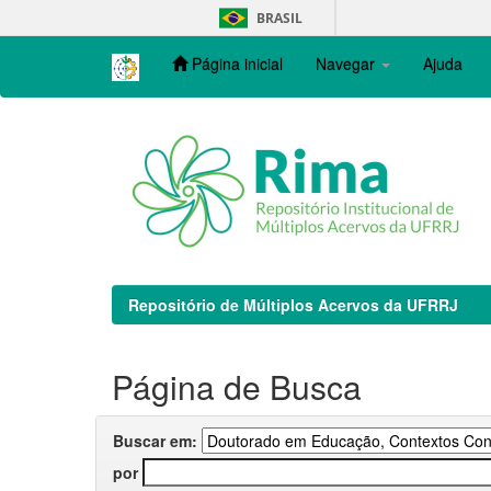
Skip
BRASIL
navigation
Página inicial
Navegar
Ajuda
Repositório de Múltiplos Acervos da UFRRJ
Página de Busca
Buscar em:
por