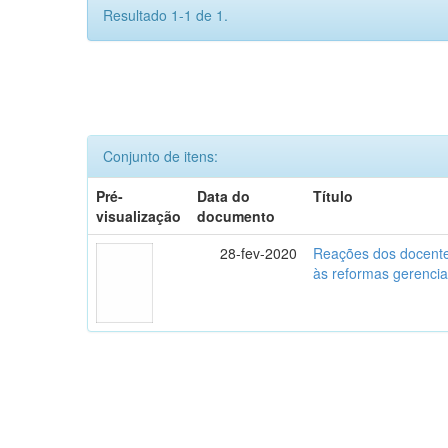
Resultado 1-1 de 1.
Conjunto de itens:
Pré-
Data do
Título
visualização
documento
28-fev-2020
Reações dos docente
às reformas gerencia