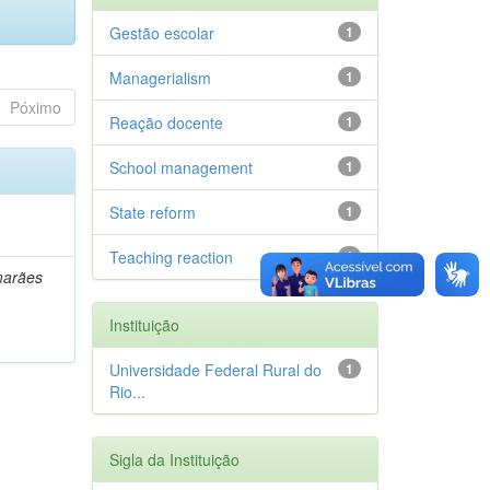
Gestão escolar
1
Managerialism
1
Póximo
Reação docente
1
School management
1
State reform
1
Teaching reaction
1
marães
Instituição
Universidade Federal Rural do
1
Rio...
Sigla da Instituição