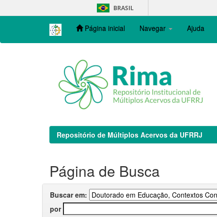
Skip
BRASIL
navigation
Página inicial
Navegar
Ajuda
Repositório de Múltiplos Acervos da UFRRJ
Página de Busca
Buscar em:
por