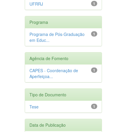
UFRRJ
1
Programa
Programa de Pós-Graduação
1
em Educ...
Agência de Fomento
CAPES - Coordenação de
1
Aperfeiçoa...
Tipo de Documento
Tese
1
Data de Publicação