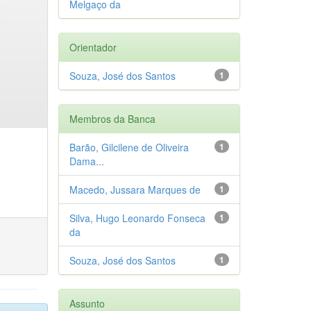
Melgaço da
Orientador
Souza, José dos Santos
1
Membros da Banca
Barão, Gilcilene de Oliveira
1
Dama...
Macedo, Jussara Marques de
1
Silva, Hugo Leonardo Fonseca
1
da
Souza, José dos Santos
1
Assunto