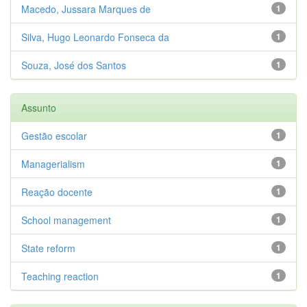
Macedo, Jussara Marques de
1
Silva, Hugo Leonardo Fonseca da
1
Souza, José dos Santos
1
Assunto
Gestão escolar
1
Managerialism
1
Reação docente
1
School management
1
State reform
1
Teaching reaction
1