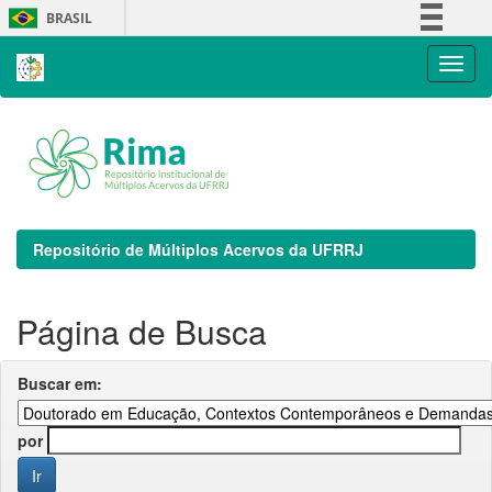
Skip
BRASIL
navigation
Simplifique!
Comunica BR
Participe
Acesso à informação
Legislação
Canais
Repositório de Múltiplos Acervos da UFRRJ
Página de Busca
Buscar em:
por