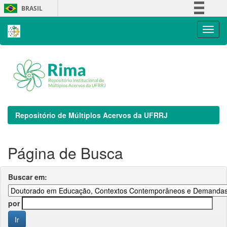
Skip
BRASIL
navigation
Simplifique!
Comunica BR
Participe
Acesso à informação
Legislação
Canais
Repositório de Múltiplos Acervos da UFRRJ
Página de Busca
Buscar em:
por