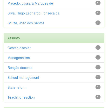
Macedo, Jussara Marques de
1
Silva, Hugo Leonardo Fonseca da
1
Souza, José dos Santos
1
Assunto
Gestão escolar
1
Managerialism
1
Reação docente
1
School management
1
State reform
1
Teaching reaction
1