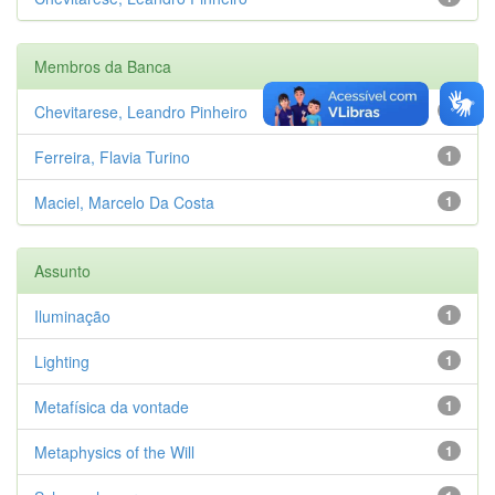
Membros da Banca
Chevitarese, Leandro Pinheiro
1
Ferreira, Flavia Turino
1
Maciel, Marcelo Da Costa
1
Assunto
Iluminação
1
Lighting
1
Metafísica da vontade
1
Metaphysics of the Will
1