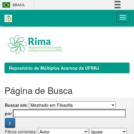
Skip
BRASIL
navigation
Simplifique!
Comunica BR
Participe
Acesso à informação
Legislação
Canais
Repositório de Múltiplos Acervos da UFRRJ
Página de Busca
Buscar em:
por
Filtros correntes: