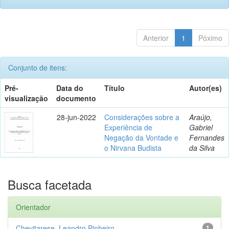
Anterior
1
Póximo
Conjunto de itens:
Pré-
Data do
Título
Autor(es)
visualização
documento
28-jun-2022
Considerações sobre a
Araújo,
Experiência de
Gabriel
Negação da Vontade e
Fernandes
o Nirvana Budista
da Silva
Busca facetada
Orientador
Chevitarese, Leandro Pinheiro
1