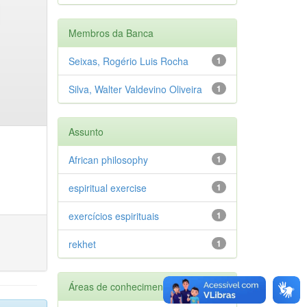
Membros da Banca
Seixas, Rogério Luis Rocha
1
Silva, Walter Valdevino Oliveira
1
Assunto
African philosophy
1
espiritual exercise
1
exercícios espirituais
1
rekhet
1
Áreas de conhecimento