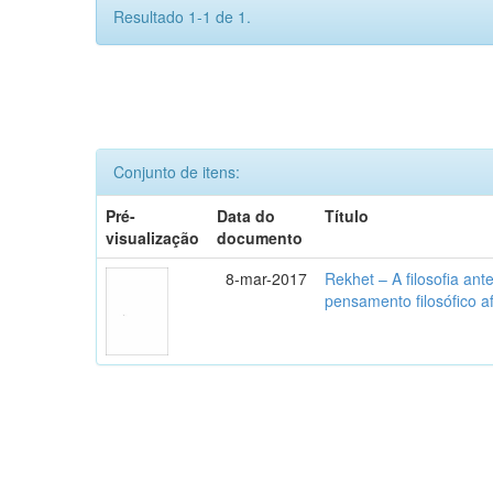
Resultado 1-1 de 1.
Conjunto de itens:
Pré-
Data do
Título
visualização
documento
8-mar-2017
Rekhet – A filosofia ante
pensamento filosófico a