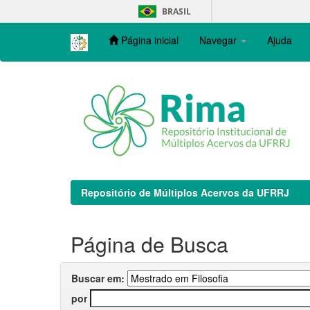
Skip
BRASIL
navigation
Página inicial
Navegar
Ajuda
Repositório de Múltiplos Acervos da UFRRJ
Página de Busca
Buscar em:
por