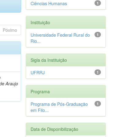
Ciências Humanas
1
Instituição
Póximo
Universidade Federal Rural do
1
Rio...
Sigla da Instituição
UFRRJ
1
n
de Araujo
Programa
Programa de Pós-Graduação
1
em Filo...
Data de Disponibilização