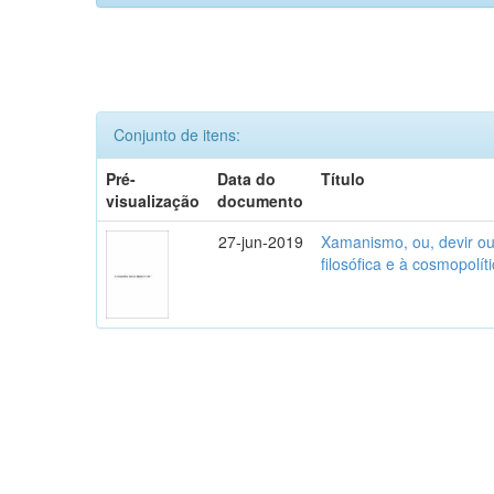
Conjunto de itens:
Pré-
Data do
Título
visualização
documento
27-jun-2019
Xamanismo, ou, devir out
filosófica e à cosmopolí