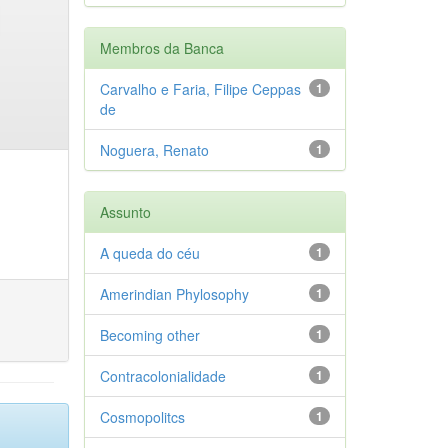
Membros da Banca
Carvalho e Faria, Filipe Ceppas
1
de
Noguera, Renato
1
Assunto
A queda do céu
1
Amerindian Phylosophy
1
Becoming other
1
Contracolonialidade
1
Cosmopolitcs
1