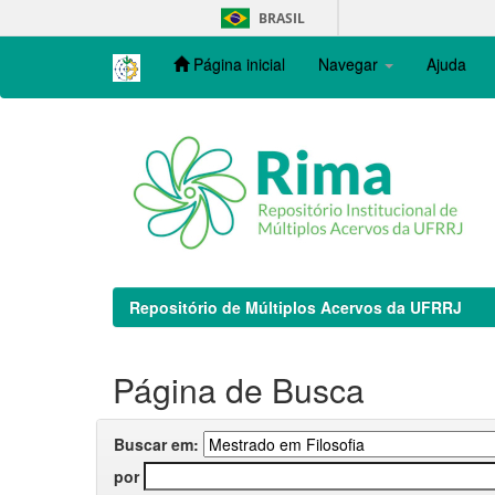
Skip
BRASIL
navigation
Página inicial
Navegar
Ajuda
Repositório de Múltiplos Acervos da UFRRJ
Página de Busca
Buscar em:
por