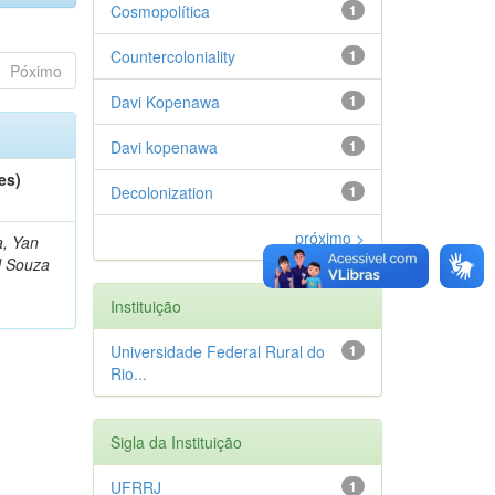
Cosmopolítica
1
Countercoloniality
1
Póximo
Davi Kopenawa
1
Davi kopenawa
1
es)
Decolonization
1
próximo >
a, Yan
l Souza
Instituição
Universidade Federal Rural do
1
Rio...
Sigla da Instituição
UFRRJ
1