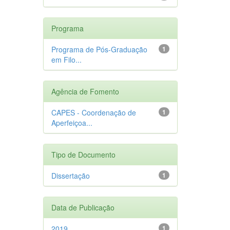
Programa
Programa de Pós-Graduação
1
em Filo...
Agência de Fomento
CAPES - Coordenação de
1
Aperfeiçoa...
Tipo de Documento
Dissertação
1
Data de Publicação
2019
1