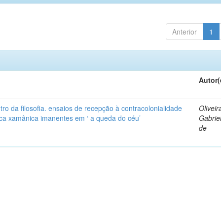
Anterior
1
Autor(
ro da filosofia. ensaios de recepção à contracolonialidade
Oliveir
tica xamânica imanentes em ‘ a queda do céu’
Gabrie
de