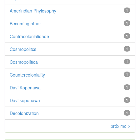
Amerindian Phylosophy
1
Becoming other
1
Contracolonialidade
1
Cosmopolitcs
1
Cosmopolítica
1
Countercoloniality
1
Davi Kopenawa
1
Davi kopenawa
1
Decolonization
1
próximo >