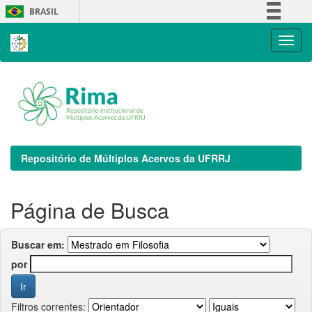
Skip
BRASIL
navigation
Simplifique!
Comunica BR
Participe
Acesso à informação
Legislação
Canais
Repositório de Múltiplos Acervos da UFRRJ
Página de Busca
Buscar em:
por
Filtros correntes: