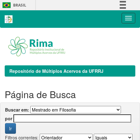
Skip
BRASIL
navigation
Simplifique!
Comunica BR
Participe
Acesso à informação
Legislação
Canais
Repositório de Múltiplos Acervos da UFRRJ
Página de Busca
Buscar em:
por
Filtros correntes: