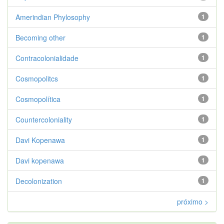
Amerindian Phylosophy
1
Becoming other
1
Contracolonialidade
1
Cosmopolitcs
1
Cosmopolítica
1
Countercoloniality
1
Davi Kopenawa
1
Davi kopenawa
1
Decolonization
1
próximo >