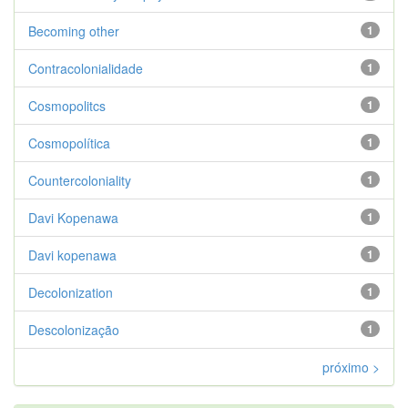
Becoming other
1
Contracolonialidade
1
Cosmopolitcs
1
Cosmopolítica
1
Countercoloniality
1
Davi Kopenawa
1
Davi kopenawa
1
Decolonization
1
Descolonização
1
próximo >