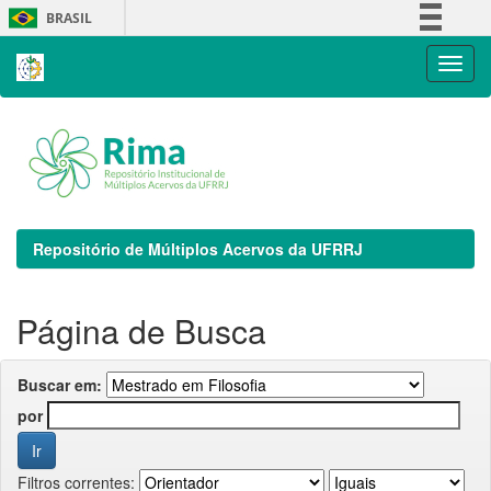
Skip
BRASIL
navigation
Simplifique!
Comunica BR
Participe
Acesso à informação
Legislação
Canais
Repositório de Múltiplos Acervos da UFRRJ
Página de Busca
Buscar em:
por
Filtros correntes: