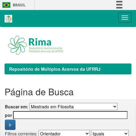
Skip
BRASIL
navigation
Simplifique!
Comunica BR
Participe
Acesso à informação
Legislação
Canais
Repositório de Múltiplos Acervos da UFRRJ
Página de Busca
Buscar em:
por
Filtros correntes: