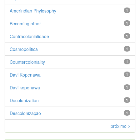
Amerindian Phylosophy
1
Becoming other
1
Contracolonialidade
1
Cosmopolítica
1
Countercoloniality
1
Davi Kopenawa
1
Davi kopenawa
1
Decolonization
1
Descolonização
1
próximo >