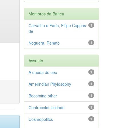
Membros da Banca
Carvalho e Faria, Filipe Ceppas
1
de
Noguera, Renato
1
Assunto
A queda do céu
1
Amerindian Phylosophy
1
Becoming other
1
Contracolonialidade
1
Cosmopolitcs
1