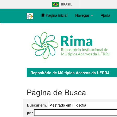
Skip
BRASIL
navigation
Página inicial
Navegar
Ajuda
Repositório de Múltiplos Acervos da UFRRJ
Página de Busca
Buscar em:
por