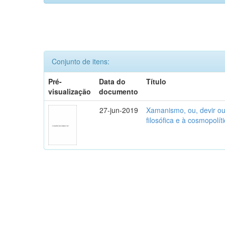
Conjunto de itens:
Pré-
Data do
Título
visualização
documento
27-jun-2019
Xamanismo, ou, devir out
filosófica e à cosmopolí