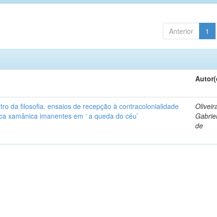
Anterior
1
Autor(
ro da filosofia. ensaios de recepção à contracolonialidade
Oliveir
tica xamânica imanentes em ‘ a queda do céu’
Gabrie
de