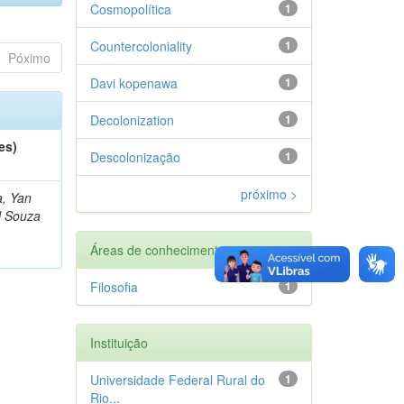
Cosmopolítica
1
Countercoloniality
1
Póximo
Davi kopenawa
1
Decolonization
1
es)
Descolonização
1
próximo >
a, Yan
l Souza
Áreas de conhecimento
Filosofia
1
Instituição
Universidade Federal Rural do
1
Rio...