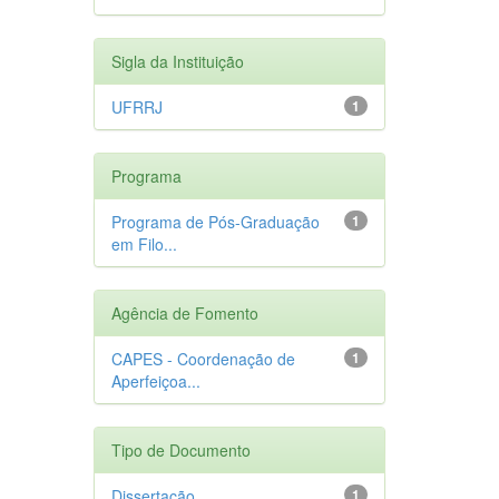
Sigla da Instituição
UFRRJ
1
Programa
Programa de Pós-Graduação
1
em Filo...
Agência de Fomento
CAPES - Coordenação de
1
Aperfeiçoa...
Tipo de Documento
Dissertação
1