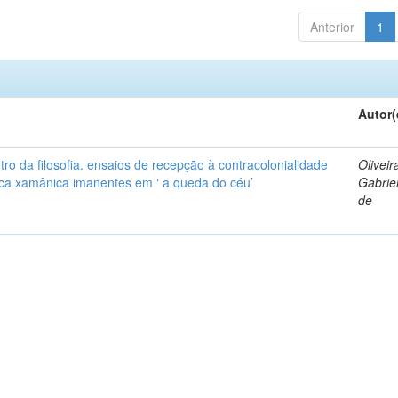
Anterior
1
Autor(
ro da filosofia. ensaios de recepção à contracolonialidade
Oliveir
tica xamânica imanentes em ‘ a queda do céu’
Gabrie
de