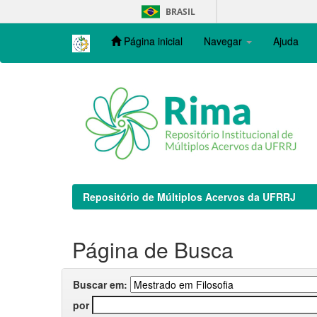
Skip
BRASIL
navigation
Página inicial
Navegar
Ajuda
Repositório de Múltiplos Acervos da UFRRJ
Página de Busca
Buscar em:
por