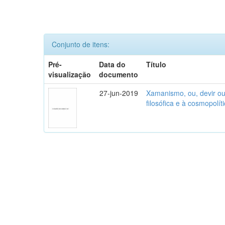
Conjunto de itens:
Pré-
Data do
Título
visualização
documento
27-jun-2019
Xamanismo, ou, devir out
filosófica e à cosmopolí