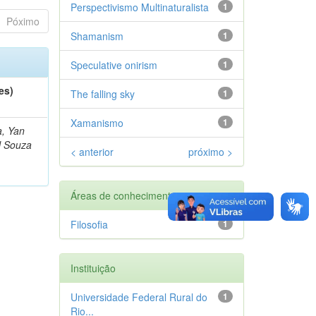
Perspectivismo Multinaturalista
1
Póximo
Shamanism
1
Speculative onirism
1
es)
The falling sky
1
Xamanismo
1
a, Yan
l Souza
< anterior
próximo >
Áreas de conhecimento
Filosofia
1
Instituição
Universidade Federal Rural do
1
Rio...