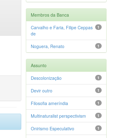
Membros da Banca
Carvalho e Faria, Filipe Ceppas
1
de
Noguera, Renato
1
Assunto
Descolonização
1
Devir outro
1
Filosofia ameríndia
1
Multinaturalist perspectivism
1
Onirismo Especulativo
1