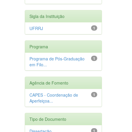
Sigla da Instituição
UFRRJ
1
Programa
Programa de Pós-Graduação
1
em Filo...
Agência de Fomento
CAPES - Coordenação de
1
Aperfeiçoa...
Tipo de Documento
Dissertação
1