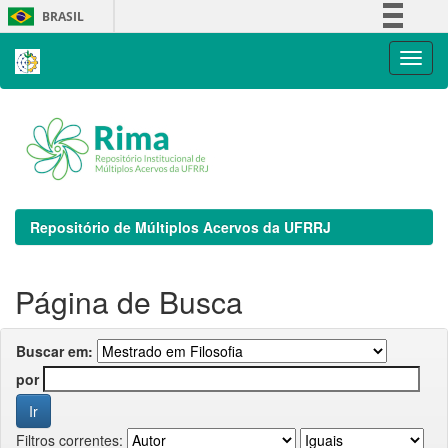
Skip
BRASIL
navigation
Simplifique!
Comunica BR
Participe
Acesso à informação
Legislação
Canais
Repositório de Múltiplos Acervos da UFRRJ
Página de Busca
Buscar em:
por
Filtros correntes: