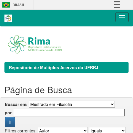
Skip
BRASIL
navigation
Simplifique!
Comunica BR
Participe
Acesso à informação
Legislação
Canais
Repositório de Múltiplos Acervos da UFRRJ
Página de Busca
Buscar em:
por
Filtros correntes: