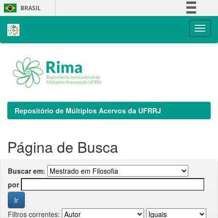
Skip
BRASIL
navigation
Simplifique!
Comunica BR
Participe
Acesso à informação
Legislação
Canais
Repositório de Múltiplos Acervos da UFRRJ
Página de Busca
Buscar em:
por
Filtros correntes: