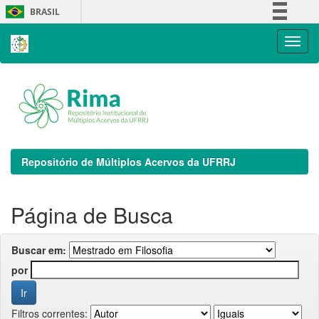
Skip
BRASIL
navigation
Simplifique!
Comunica BR
Participe
Acesso à informação
Legislação
Canais
Repositório de Múltiplos Acervos da UFRRJ
Página de Busca
Buscar em:
por
Filtros correntes: