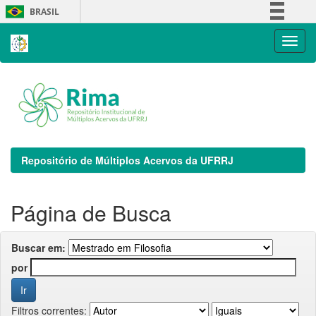
Skip
BRASIL
navigation
Simplifique!
Comunica BR
Participe
Acesso à informação
Legislação
Canais
Repositório de Múltiplos Acervos da UFRRJ
Página de Busca
Buscar em:
por
Filtros correntes: