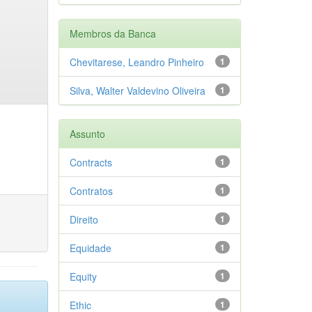
Membros da Banca
Chevitarese, Leandro Pinheiro
1
Silva, Walter Valdevino Oliveira
1
Assunto
Contracts
1
Contratos
1
Direito
1
Equidade
1
Equity
1
Ethic
1