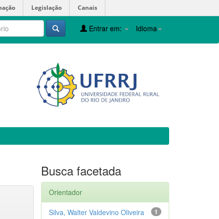
mação
Legislação
Canais
Entrar em:
Idioma
Busca facetada
Orientador
Silva, Walter Valdevino Oliveira
1