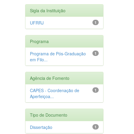
Sigla da Instituição
UFRRJ
1
Programa
Programa de Pós-Graduação
1
em Filo...
Agência de Fomento
CAPES - Coordenação de
1
Aperfeiçoa...
Tipo de Documento
Dissertação
1