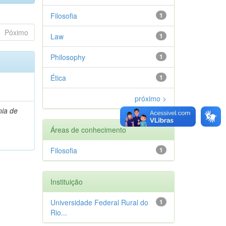
Filosofia
1
Póximo
Law
1
Philosophy
1
Ética
1
próximo >
ia de
Áreas de conhecimento
Filosofia
1
Instituição
Universidade Federal Rural do
1
Rio...