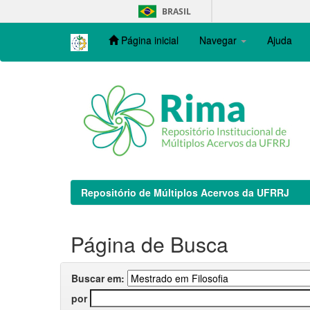
Skip
BRASIL
navigation
Página inicial
Navegar
Ajuda
Repositório de Múltiplos Acervos da UFRRJ
Página de Busca
Buscar em:
por