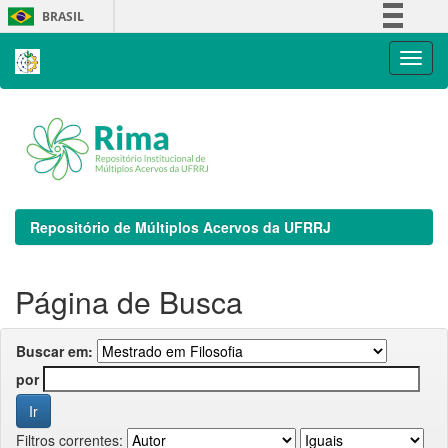
Skip
BRASIL
navigation
Simplifique!
Comunica BR
Participe
Acesso à informação
Legislação
Canais
Repositório de Múltiplos Acervos da UFRRJ
Página de Busca
Buscar em:
por
Filtros correntes: