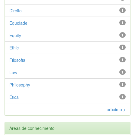
Direito
1
Equidade
1
Equity
1
Ethic
1
Filosofia
1
Law
1
Philosophy
1
Ética
1
próximo >
Áreas de conhecimento