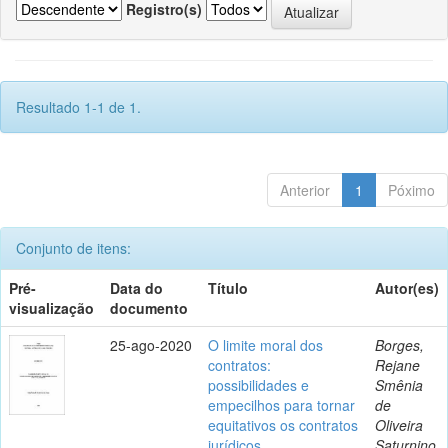
Registro(s)
Resultado 1-1 de 1.
Anterior
1
Póximo
Conjunto de itens:
Pré-
Data do
Título
Autor(es)
visualização
documento
25-ago-2020
O limite moral dos
Borges,
contratos:
Rejane
possibilidades e
Smênia
empecilhos para tornar
de
equitativos os contratos
Oliveira
jurídicos
Saturnino