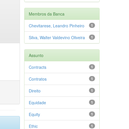
Membros da Banca
Chevitarese, Leandro Pinheiro
1
Silva, Walter Valdevino Oliveira
1
Assunto
Contracts
1
Contratos
1
Direito
1
Equidade
1
Equity
1
Ethic
1