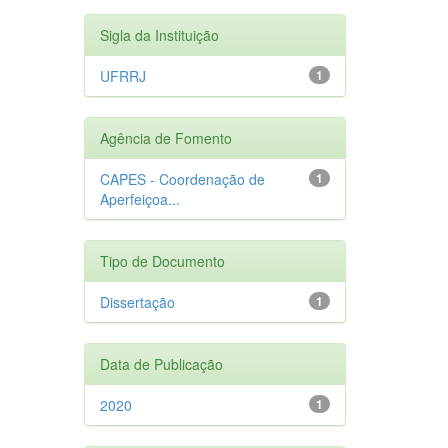
Sigla da Instituição
UFRRJ
1
Agência de Fomento
CAPES - Coordenação de
1
Aperfeiçoa...
Tipo de Documento
Dissertação
1
Data de Publicação
2020
1