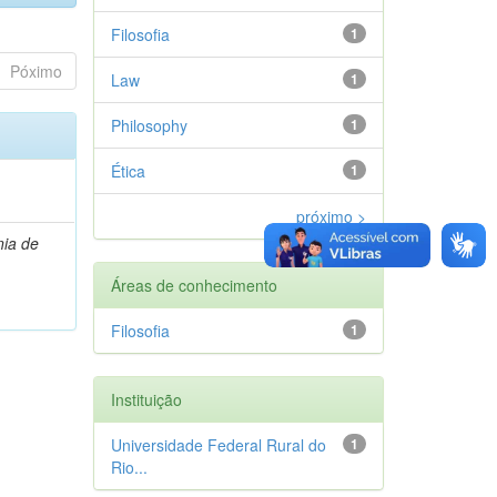
Filosofia
1
Póximo
Law
1
Philosophy
1
Ética
1
próximo >
ia de
Áreas de conhecimento
Filosofia
1
Instituição
Universidade Federal Rural do
1
Rio...