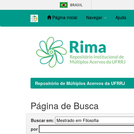
Skip
BRASIL
navigation
Página inicial
Navegar
Ajuda
Repositório de Múltiplos Acervos da UFRRJ
Página de Busca
Buscar em:
por