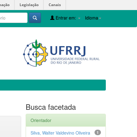
mação
Legislação
Canais
Entrar em:
Idioma
Busca facetada
Orientador
Silva, Walter Valdevino Oliveira
1