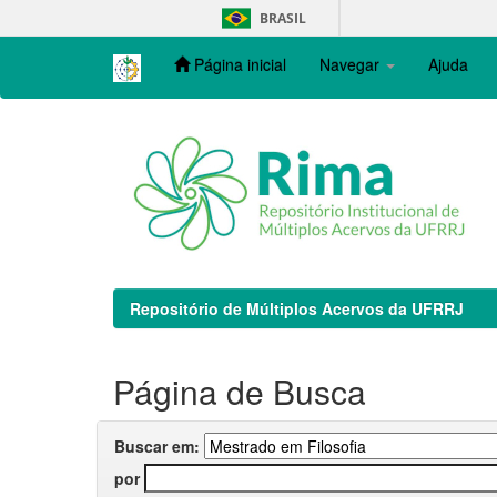
Skip
BRASIL
navigation
Página inicial
Navegar
Ajuda
Repositório de Múltiplos Acervos da UFRRJ
Página de Busca
Buscar em:
por