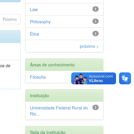
Law
1
Póximo
Philosophy
1
Ética
1
próximo >
Áreas de conhecimento
ia de
Filosofia
1
Instituição
Universidade Federal Rural do
1
Rio...
Sigla da Instituição