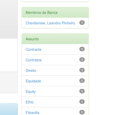
Membros da Banca
Chevitarese, Leandro Pinheiro
1
Assunto
Contracts
1
Contratos
1
Direito
1
Equidade
1
Equity
1
Ethic
1
Filosofia
1