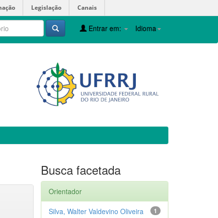
mação
Legislação
Canais
Entrar em:
Idioma
Busca facetada
Orientador
Silva, Walter Valdevino Oliveira
1