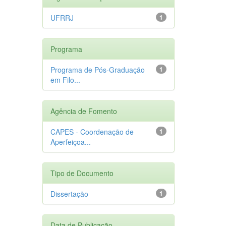
UFRRJ
1
Programa
Programa de Pós-Graduação
1
em Filo...
Agência de Fomento
CAPES - Coordenação de
1
Aperfeiçoa...
Tipo de Documento
Dissertação
1
Data de Publicação