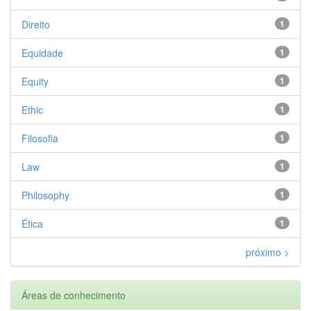
Direito
1
Equidade
1
Equity
1
Ethic
1
Filosofia
1
Law
1
Philosophy
1
Ética
1
próximo >
Áreas de conhecimento