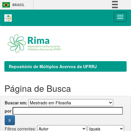
Skip
BRASIL
navigation
Simplifique!
Comunica BR
Participe
Acesso à informação
Legislação
Canais
Repositório de Múltiplos Acervos da UFRRJ
Página de Busca
Buscar em:
por
Filtros correntes: