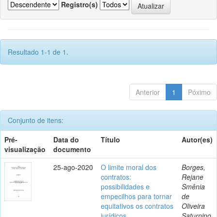
Registro(s)
Resultado 1-1 de 1.
Anterior
1
Póximo
Conjunto de itens:
Pré-
Data do
Título
Autor(es)
visualização
documento
25-ago-2020
O limite moral dos
Borges,
contratos:
Rejane
possibilidades e
Smênia
empecilhos para tornar
de
equitativos os contratos
Oliveira
jurídicos
Saturnino