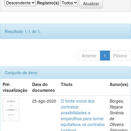
Registro(s)
Resultado 1-1 de 1.
Anterior
1
Póximo
Conjunto de itens:
Pré-
Data do
Título
Autor(es)
visualização
documento
25-ago-2020
O limite moral dos
Borges,
contratos:
Rejane
possibilidades e
Smênia
empecilhos para tornar
de
equitativos os contratos
Oliveira
jurídicos
Saturnino