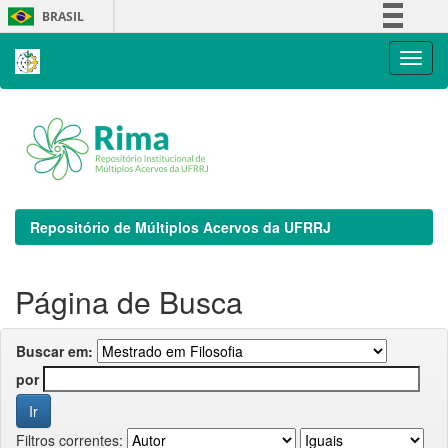
Skip
BRASIL
navigation
Simplifique!
Comunica BR
Participe
Acesso à informação
Legislação
Canais
Repositório de Múltiplos Acervos da UFRRJ
Página de Busca
Buscar em:
por
Filtros correntes: