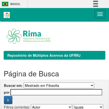
Skip
BRASIL
navigation
Simplifique!
Comunica BR
Participe
Acesso à informação
Legislação
Canais
Repositório de Múltiplos Acervos da UFRRJ
Página de Busca
Buscar em:
por
Filtros correntes: