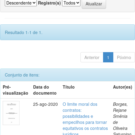
Registro(s)
Resultado 1-1 de 1.
Anterior
1
Póximo
Conjunto de itens:
Pré-
Data do
Título
Autor(es)
visualização
documento
25-ago-2020
O limite moral dos
Borges,
contratos:
Rejane
possibilidades e
Smênia
empecilhos para tornar
de
equitativos os contratos
Oliveira
jurídicos
Saturnino