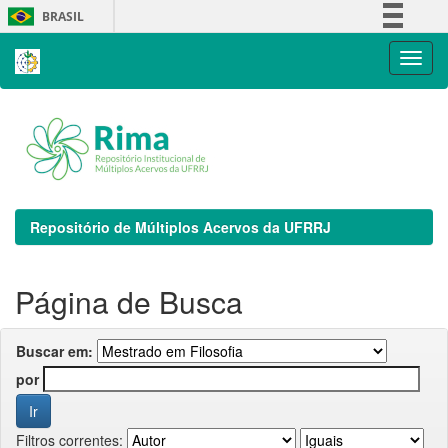
Skip
BRASIL
navigation
Simplifique!
Comunica BR
Participe
Acesso à informação
Legislação
Canais
Repositório de Múltiplos Acervos da UFRRJ
Página de Busca
Buscar em:
por
Filtros correntes: