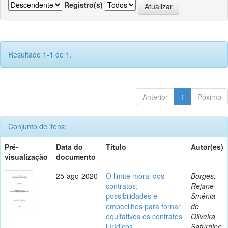
Registro(s)
Resultado 1-1 de 1.
Anterior
1
Póximo
Conjunto de itens:
Pré-
Data do
Título
Autor(es)
visualização
documento
25-ago-2020
O limite moral dos
Borges,
contratos:
Rejane
possibilidades e
Smênia
empecilhos para tornar
de
equitativos os contratos
Oliveira
jurídicos
Saturnino