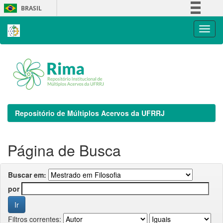
Skip
BRASIL
navigation
Simplifique!
Comunica BR
Participe
Acesso à informação
Legislação
Canais
Repositório de Múltiplos Acervos da UFRRJ
Página de Busca
Buscar em:
por
Filtros correntes: