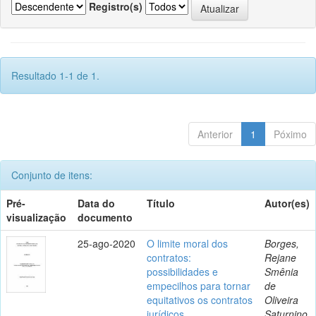
Registro(s)
Resultado 1-1 de 1.
Anterior
1
Póximo
Conjunto de itens:
Pré-
Data do
Título
Autor(es)
visualização
documento
25-ago-2020
O limite moral dos
Borges,
contratos:
Rejane
possibilidades e
Smênia
empecilhos para tornar
de
equitativos os contratos
Oliveira
jurídicos
Saturnino