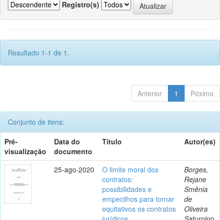
Registro(s)
Resultado 1-1 de 1.
Anterior
1
Póximo
Conjunto de itens:
Pré-
Data do
Título
Autor(es)
visualização
documento
25-ago-2020
O limite moral dos
Borges,
contratos:
Rejane
possibilidades e
Smênia
empecilhos para tornar
de
equitativos os contratos
Oliveira
jurídicos
Saturnino