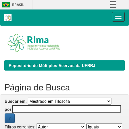
Skip
BRASIL
navigation
Simplifique!
Comunica BR
Participe
Acesso à informação
Legislação
Canais
Repositório de Múltiplos Acervos da UFRRJ
Página de Busca
Buscar em:
por
Filtros correntes: