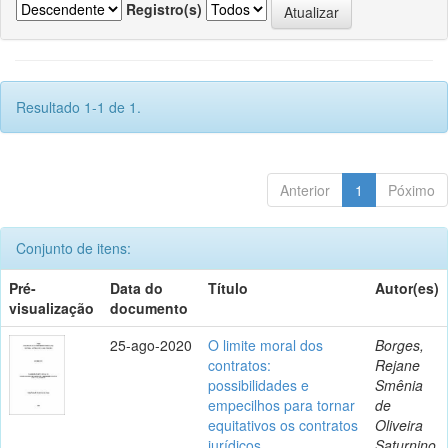
Registro(s)
Resultado 1-1 de 1.
Anterior
1
Póximo
Conjunto de itens:
Pré-
Data do
Título
Autor(es)
visualização
documento
25-ago-2020
O limite moral dos
Borges,
contratos:
Rejane
possibilidades e
Smênia
empecilhos para tornar
de
equitativos os contratos
Oliveira
jurídicos
Saturnino