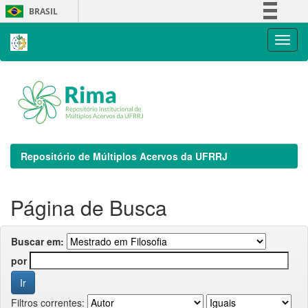
Skip
BRASIL
navigation
Simplifique!
Comunica BR
Participe
Acesso à informação
Legislação
Canais
Repositório de Múltiplos Acervos da UFRRJ
Página de Busca
Buscar em:
por
Filtros correntes: