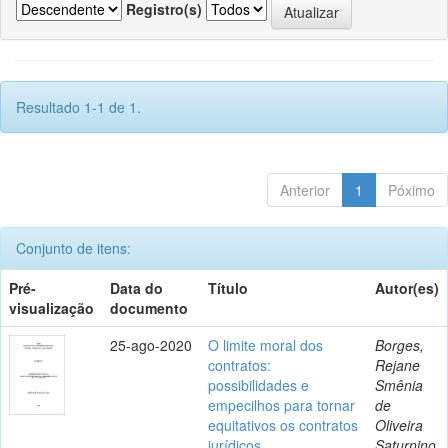
Registro(s)
Resultado 1-1 de 1.
Anterior
1
Póximo
Conjunto de itens:
Pré-
Data do
Título
Autor(es)
visualização
documento
25-ago-2020
O limite moral dos
Borges,
contratos:
Rejane
possibilidades e
Smênia
empecilhos para tornar
de
equitativos os contratos
Oliveira
jurídicos
Saturnino