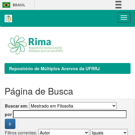
Skip
BRASIL
navigation
Simplifique!
Comunica BR
Participe
Acesso à informação
Legislação
Canais
Repositório de Múltiplos Acervos da UFRRJ
Página de Busca
Buscar em:
por
Filtros correntes: