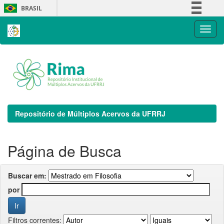
Skip
BRASIL
navigation
Simplifique!
Comunica BR
Participe
Acesso à informação
Legislação
Canais
Repositório de Múltiplos Acervos da UFRRJ
Página de Busca
Buscar em:
por
Filtros correntes: