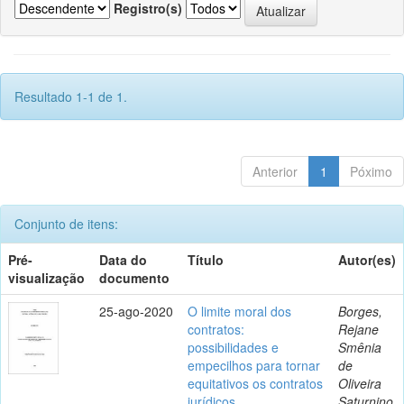
Registro(s)
Resultado 1-1 de 1.
Anterior
1
Póximo
Conjunto de itens:
Pré-
Data do
Título
Autor(es)
visualização
documento
25-ago-2020
O limite moral dos
Borges,
contratos:
Rejane
possibilidades e
Smênia
empecilhos para tornar
de
equitativos os contratos
Oliveira
jurídicos
Saturnino