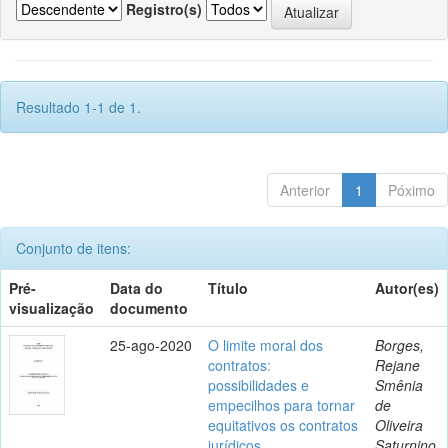
Registro(s)
Resultado 1-1 de 1.
Anterior
1
Póximo
Conjunto de itens:
Pré-
Data do
Título
Autor(es)
visualização
documento
25-ago-2020
O limite moral dos
Borges,
contratos:
Rejane
possibilidades e
Smênia
empecilhos para tornar
de
equitativos os contratos
Oliveira
jurídicos
Saturnino