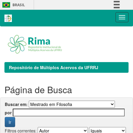
Skip
BRASIL
navigation
Simplifique!
Comunica BR
Participe
Acesso à informação
Legislação
Canais
Repositório de Múltiplos Acervos da UFRRJ
Página de Busca
Buscar em:
por
Filtros correntes: