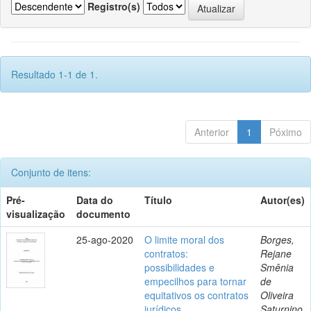
Registro(s)
Resultado 1-1 de 1.
Anterior
1
Póximo
Conjunto de itens:
Pré-
Data do
Título
Autor(es)
visualização
documento
25-ago-2020
O limite moral dos
Borges,
contratos:
Rejane
possibilidades e
Smênia
empecilhos para tornar
de
equitativos os contratos
Oliveira
jurídicos
Saturnino