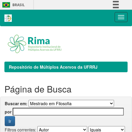
Skip
BRASIL
navigation
Simplifique!
Comunica BR
Participe
Acesso à informação
Legislação
Canais
Repositório de Múltiplos Acervos da UFRRJ
Página de Busca
Buscar em:
por
Filtros correntes: