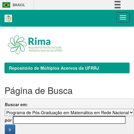
Skip
BRASIL
navigation
Simplifique!
Comunica BR
Participe
Acesso à informação
Legislação
Canais
Repositório de Múltiplos Acervos da UFRRJ
Página de Busca
Buscar em:
por