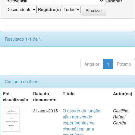
Ordenar
Registro(s)
Resultado 1-1 de 1.
Anterior
1
Póximo
Conjunto de itens:
Pré-
Data do
Título
Autor(es)
visualização
documento
31-ago-2015
O estudo da função
Castilho,
afim através de
Rafael
experimentos na
Corrêa
cinemática: uma
experiência