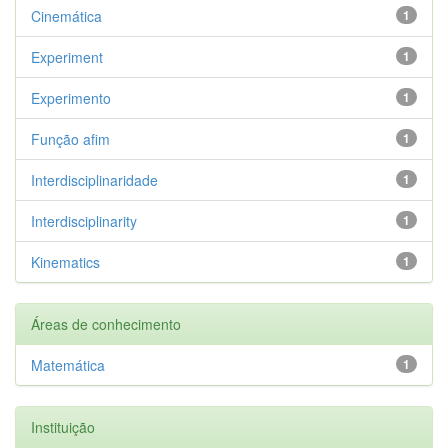
Cinemática
1
Experiment
1
Experimento
1
Função afim
1
Interdisciplinaridade
1
Interdisciplinarity
1
Kinematics
1
Áreas de conhecimento
Matemática
1
Instituição